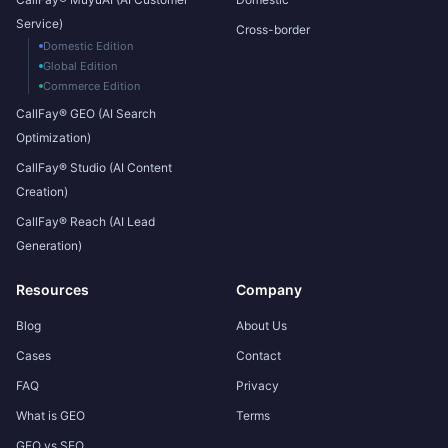
Service)
Cross-border
Domestic Edition
Global Edition
Commerce Edition
CallFay® GEO (AI Search
Optimization)
CallFay® Studio (AI Content
Creation)
CallFay® Reach (AI Lead
Generation)
Resources
Company
Blog
About Us
Cases
Contact
FAQ
Privacy
What is GEO
Terms
GEO vs SEO